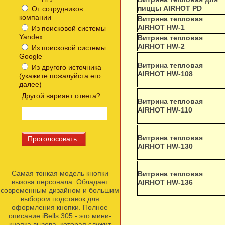
пиццы AIRHOT PD
От сотрудников
компании
Витрина тепловая
AIRHOT HW-1
Из поисковой системы
Yandex
Витрина тепловая
AIRHOT HW-2
Из поисковой системы
Google
Витрина тепловая
Из другого источника
AIRHOT HW-108
(укажите пожалуйста его
далее)
Другой вариант ответа?
Витрина тепловая
AIRHOT HW-110
Витрина тепловая
AIRHOT HW-130
Самая тонкая модель кнопки
Витрина тепловая
вызова персонала. Обладает
AIRHOT HW-136
современным дизайном и большим
выбором подставок для
оформления кнопки. Полное
описание iBells 305 - это мини-
кнопка вызова, которая служит