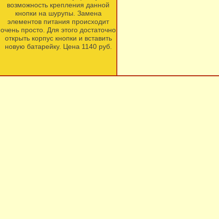
возможность крепления данной
кнопки на шурупы. Замена
элементов питания происходит
очень просто. Для этого достаточно
открыть корпус кнопки и вставить
новую батарейку. Цена 1140 руб.