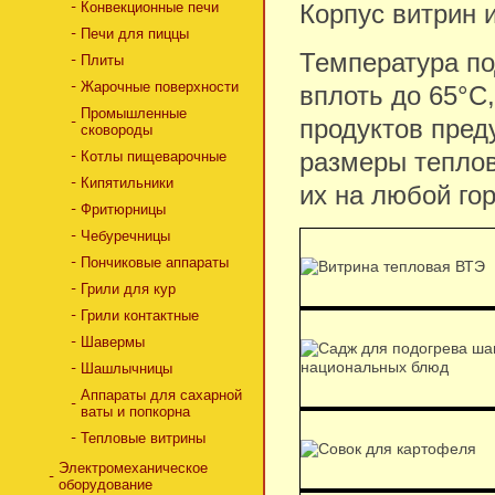
Конвекционные печи
Корпус витрин 
Печи для пиццы
Температура по
Плиты
Жарочные поверхности
вплоть до 65°C
Промышленные
продуктов пре
сковороды
размеры тепло
Котлы пищеварочные
Кипятильники
их на любой го
Фритюрницы
Чебуречницы
Пончиковые аппараты
Грили для кур
Грили контактные
Шавермы
Шашлычницы
Аппараты для сахарной
ваты и попкорна
Тепловые витрины
Электромеханическое
оборудование