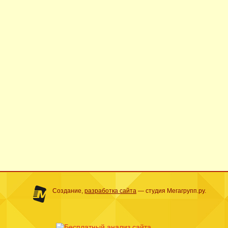
Создание,
разработка сайта
— студия Мегагрупп.ру.